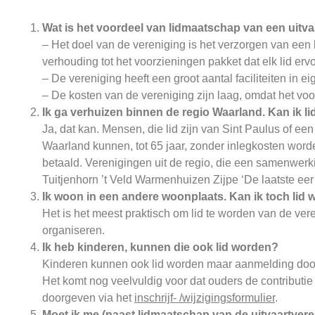
Wat is het voordeel van lidmaatschap van een uitv
– Het doel van de vereniging is het verzorgen van een 
verhouding tot het voorzieningen pakket dat elk lid ervoo
– De vereniging heeft een groot aantal faciliteiten i
– De kosten van de vereniging zijn laag, omdat het voor
Ik ga verhuizen binnen de regio Waarland. Kan ik li
Ja, dat kan. Mensen, die lid zijn van Sint Paulus of 
Waarland kunnen, tot 65 jaar, zonder inlegkosten wor
betaald. Verenigingen uit de regio, die een samenwe
Tuitjenhorn ’t Veld Warmenhuizen Zijpe ‘De laatste eer’
Ik woon in een andere woonplaats. Kan ik toch lid
Het is het meest praktisch om lid te worden van de ver
organiseren.
Ik heb kinderen, kunnen die ook lid worden?
Kinderen kunnen ook lid worden maar aanmelding door 
Het komt nog veelvuldig voor dat ouders de contributie
doorgeven via het
inschrijf- /wijzigingsformulier
.
Moet ik me (naast lidmaatschap van de uitvaartvere