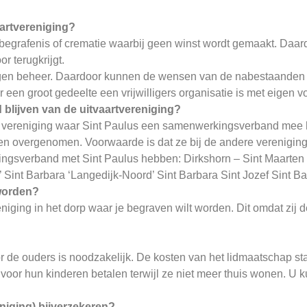
aartvereniging?
begrafenis of crematie waarbij geen winst wordt gemaakt. Daardo
r terugkrijgt.
n eigen beheer. Daardoor kunnen de wensen van de nabestaanden 
 een groot gedeelte een vrijwilligers organisatie is met eigen v
d blijven van de uitvaartvereniging?
een vereniging waar Sint Paulus een samenwerkingsverband mee he
den overgenomen. Voorwaarde is dat ze bij de andere verenigin
rkingsverband met Sint Paulus hebben: Dirkshorn – Sint Maart
 Sint Barbara ‘Langedijk-Noord’ Sint Barbara Sint Jozef Sint Bar
 worden?
eniging in het dorp waar je begraven wilt worden. Dit omdat zi
de ouders is noodzakelijk. De kosten van het lidmaatschap st
 voor hun kinderen betalen terwijl ze niet meer thuis wonen. U k
niging) bijverzekeren?