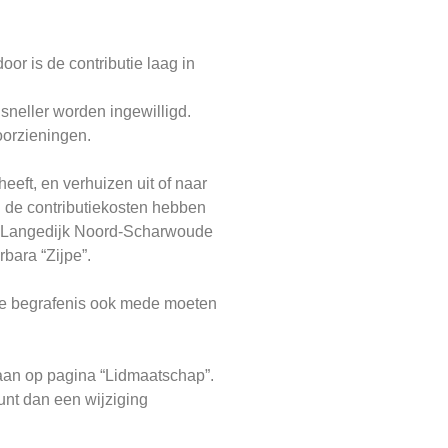
or is de contributie laag in
sneller worden ingewilligd.
oorzieningen.
eft, en verhuizen uit of naar
g de contributiekosten hebben
en Langedijk Noord-Scharwoude
bara “Zijpe”.
j de begrafenis ook mede moeten
aan op pagina “Lidmaatschap”.
unt dan een wijziging