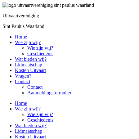
Ga
naar
Uitvaartvereniging
de
inhoud
Sint Paulus Waarland
Home
Wie zijn wij?
Wie zijn wij?
Geschiedenis
Wat bieden wij?
Lidmaatschap
Kosten Uitvaart
Vragen?
Contact
Contact
Aanmeldingsformulier
Home
Wie zijn wij?
Wie zijn wij?
Geschiedenis
Wat bieden wij?
Lidmaatschap
Kosten Uitvaart